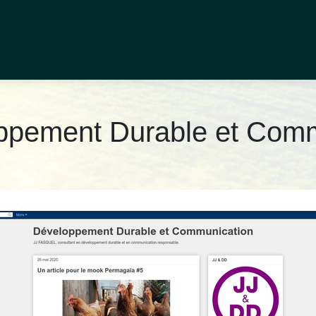
p­pe­ment Durable et Com­m