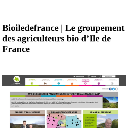
Bioile­defran­ce | Le groupement
des ag­ri­cul­teurs bio d’Ile de
France